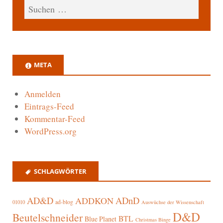
META
Anmelden
Eintrags-Feed
Kommentar-Feed
WordPress.org
SCHLAGWÖRTER
AD&D
ADnD
ADDKON
ad-blog
01010
Auswüchse der Wissenschaft
D&D
Beutelschneider
BTL
Blue Planet
Christmas Binge