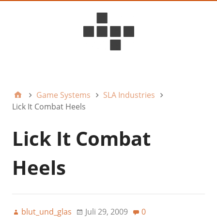
D6ideas Internal
Game Systems
SLA Industries
Lick It Combat Heels
Lick It Combat
Heels
blut_und_glas
Juli 29, 2009
0