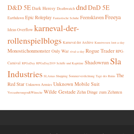
dnd
D&D 5E
DnD 5E
Dark Heresy
Deathwatch
Freeya
Epic Roleplay
Feensklaven
Earthdawn
Fantastische Schuhe
karneval-der-
Ideas Overflow
rollenspielblogs
Karneval der Archive
Kunstwesen
loot-a-day
Rogue Trader
Monostichonmonster
Only War
RPG-
rival-a-day
Sla
Shadowrun
Carnival
RPGaDay
RPGaDay2019
Schiffe und Kapitäne
Industries
The
SLAmas Shopping
Sommerverdichtung
Tage des Ruins
Red Star
Unknown Mobile Suit
Unknown Armies
Wilde Gestade
Zehn Dinge zum Zehnten
Verzauberungen&Wünsche