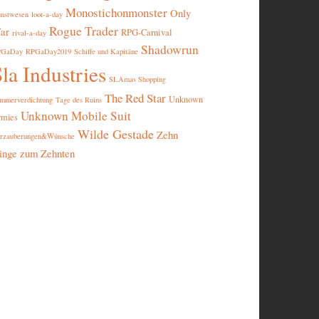
Monostichonmonster
Only
nstwesen
loot-a-day
Rogue Trader
ar
RPG-Carnival
rival-a-day
Shadowrun
PGaDay
RPGaDay2019
Schiffe und Kapitäne
la Industries
SLAmas Shopping
The Red Star
Unknown
mmerverdichtung
Tage des Ruins
Unknown Mobile Suit
rmies
Wilde Gestade
Zehn
rzauberungen&Wünsche
inge zum Zehnten