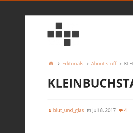
Editorials
About stuff
KLE
KLEINBUCHST
blut_und_glas
Juli 8, 2017
4