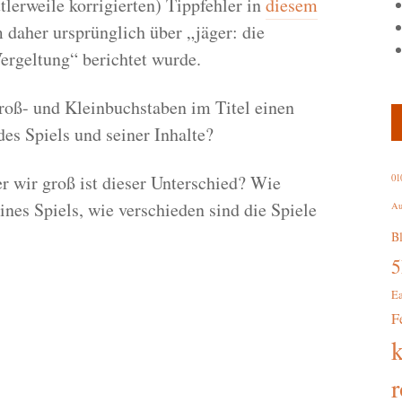
lerweile korrigierten) Tippfehler in
diesem
 daher ursprünglich über „jäger: die
Vergeltung“ berichtet wurde.
oß- und Kleinbuchstaben im Titel einen
s Spiels und seiner Inhalte?
r wir groß ist dieser Unterschied? Wie
01
nes Spiels, wie verschieden sind die Spiele
Au
B
E
F
r