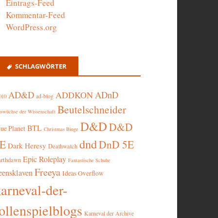
Eintrags-Feed
Kommentar-Feed
WordPress.org
SCHLAGWÖRTER
AD&D
ADnD
ADDKON
ad-blog
010
Beutelschneider
swüchse der Wissenschaft
D&D
D&D
BTL
lue Planet
Christmas Binge
dnd
5E
DnD 5E
Dark Heresy
Deathwatch
Epic Roleplay
arthdawn
Fantastische Schuhe
Freeya
eensklaven
Ideas Overflow
karneval-der-
ollenspielblogs
Karneval der Archive