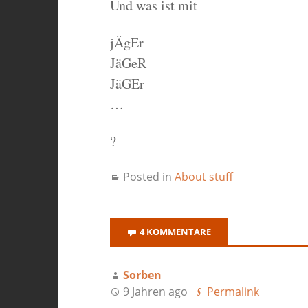
Und was ist mit
jÄgEr
JäGeR
JäGEr
…
?
Posted in
About stuff
4 KOMMENTARE
Sorben
9 Jahren ago
Permalink