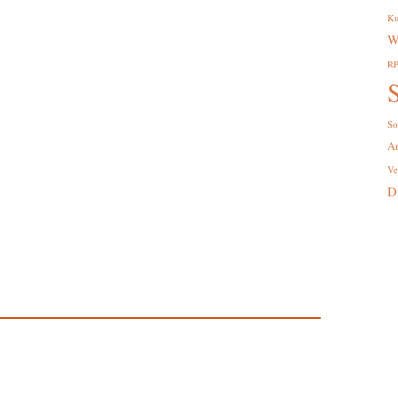
Ku
W
R
S
So
A
Ve
D