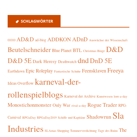
SCHLAGWÖRTER
AD&D
ADnD
ADDKON
ad-blog
01010
Auswüchse der Wissenschaft
D&D
Beutelschneider
BTL
Blue Planet
Christmas Binge
dnd
D&D 5E
DnD 5E
Dark Heresy
Deathwatch
Freeya
Epic Roleplay
Feensklaven
Earthdawn
Fantastische Schuhe
karneval-der-
Ideas Overflow
rollenspielblogs
Karneval der Archive
Kunstwesen
loot-a-day
Rogue Trader
Monostichonmonster
Only War
RPG-
rival-a-day
Sla
Shadowrun
Carnival
RPGaDay
RPGaDay2019
Schiffe und Kapitäne
Industries
The
SLAmas Shopping
Sommerverdichtung
Tage des Ruins