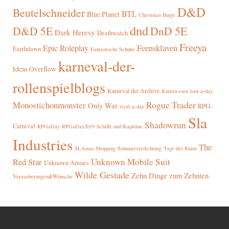
D&D
Beutelschneider
BTL
Blue Planet
Christmas Binge
dnd
D&D 5E
DnD 5E
Dark Heresy
Deathwatch
Freeya
Epic Roleplay
Feensklaven
Earthdawn
Fantastische Schuhe
karneval-der-
Ideas Overflow
rollenspielblogs
Karneval der Archive
Kunstwesen
loot-a-day
Rogue Trader
Monostichonmonster
Only War
RPG-
rival-a-day
Sla
Shadowrun
Carnival
RPGaDay
RPGaDay2019
Schiffe und Kapitäne
Industries
The
SLAmas Shopping
Sommerverdichtung
Tage des Ruins
Red Star
Unknown Mobile Suit
Unknown Armies
Wilde Gestade
Zehn Dinge zum Zehnten
Verzauberungen&Wünsche