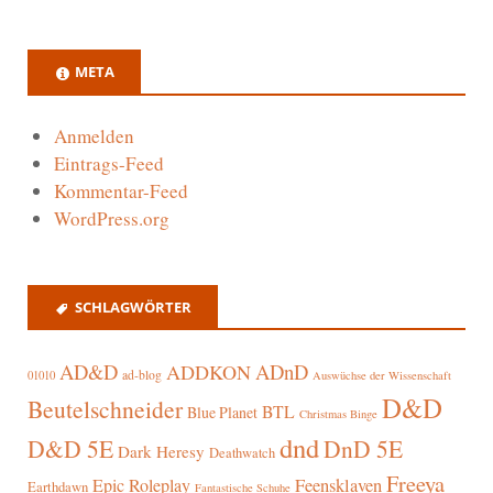
META
Anmelden
Eintrags-Feed
Kommentar-Feed
WordPress.org
SCHLAGWÖRTER
AD&D
ADnD
ADDKON
ad-blog
01010
Auswüchse der Wissenschaft
D&D
Beutelschneider
BTL
Blue Planet
Christmas Binge
dnd
D&D 5E
DnD 5E
Dark Heresy
Deathwatch
Freeya
Epic Roleplay
Feensklaven
Earthdawn
Fantastische Schuhe