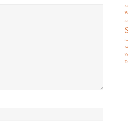
Ku
W
R
S
So
A
Ve
D