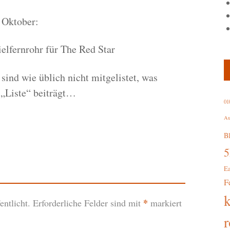
 Oktober:
ielfernrohr für The Red Star
ind wie üblich nicht mitgelistet, was
 „Liste“ beiträgt…
01
Au
B
E
F
*
ntlicht.
Erforderliche Felder sind mit
markiert
r