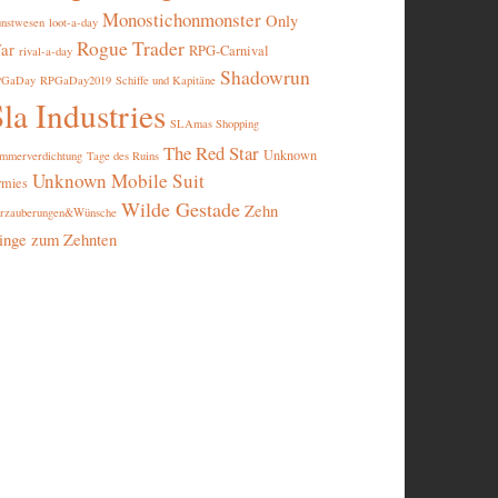
Monostichonmonster
Only
nstwesen
loot-a-day
Rogue Trader
ar
RPG-Carnival
rival-a-day
Shadowrun
PGaDay
RPGaDay2019
Schiffe und Kapitäne
la Industries
SLAmas Shopping
The Red Star
Unknown
mmerverdichtung
Tage des Ruins
Unknown Mobile Suit
rmies
Wilde Gestade
Zehn
rzauberungen&Wünsche
inge zum Zehnten