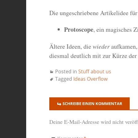
Die ungeschriebene Artikelidee für
Protoscope
, ein magisches Z
Ältere Ideen, die
wieder
aufkamen, s
diesmal deutlich mit zur Kürze der
Posted in
Stuff about us
Tagged
Ideas Overflow
SCHREIBE EINEN KOMMENTAR
Deine E-Mail-Adresse wird nicht veröffe