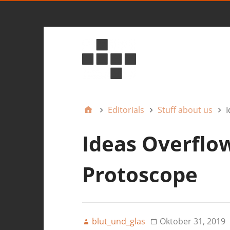
Editorials
Stuff about us
I
Ideas Overflo
Protoscope
blut_und_glas
Oktober 31, 2019