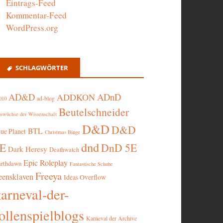
Eintrags-Feed
Kommentar-Feed
WordPress.org
SCHLAGWÖRTER
AD&D
ADnD
ADDKON
ad-blog
010
Beutelschneider
swüchse der Wissenschaft
D&D
D&D
BTL
lue Planet
Christmas Binge
dnd
5E
DnD 5E
Dark Heresy
Deathwatch
Epic Roleplay
arthdawn
Fantastische Schuhe
Freeya
eensklaven
Ideas Overflow
karneval-der-
ollenspielblogs
Karneval der Archive