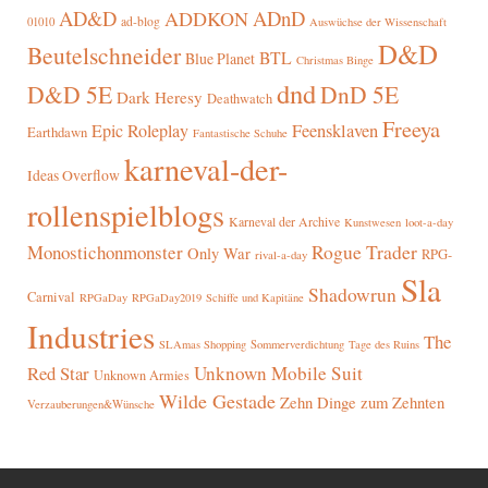
AD&D
ADnD
ADDKON
ad-blog
01010
Auswüchse der Wissenschaft
D&D
Beutelschneider
BTL
Blue Planet
Christmas Binge
dnd
D&D 5E
DnD 5E
Dark Heresy
Deathwatch
Freeya
Epic Roleplay
Feensklaven
Earthdawn
Fantastische Schuhe
karneval-der-
Ideas Overflow
rollenspielblogs
Karneval der Archive
Kunstwesen
loot-a-day
Rogue Trader
Monostichonmonster
Only War
RPG-
rival-a-day
Sla
Shadowrun
Carnival
RPGaDay
RPGaDay2019
Schiffe und Kapitäne
Industries
The
SLAmas Shopping
Sommerverdichtung
Tage des Ruins
Red Star
Unknown Mobile Suit
Unknown Armies
Wilde Gestade
Zehn Dinge zum Zehnten
Verzauberungen&Wünsche