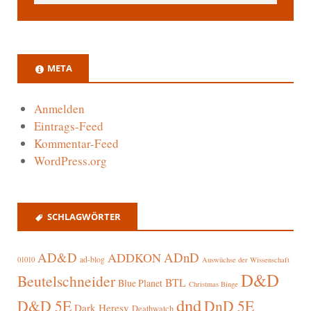
META
Anmelden
Eintrags-Feed
Kommentar-Feed
WordPress.org
SCHLAGWÖRTER
AD&D
ADnD
ADDKON
ad-blog
01010
Auswüchse der Wissenschaft
D&D
Beutelschneider
BTL
Blue Planet
Christmas Binge
dnd
D&D 5E
DnD 5E
Dark Heresy
Deathwatch