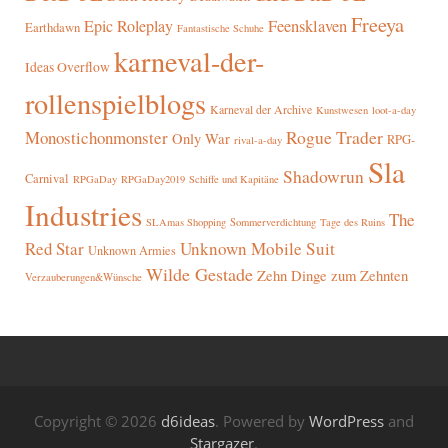
Freeya
Epic Roleplay
Feensklaven
Earthdawn
Fantastische Schuhe
karneval-der-
Ideas Overflow
rollenspielblogs
Karneval der Archive
Kunstwesen
loot-a-day
Rogue Trader
Monostichonmonster
Only War
RPG-
rival-a-day
Sla
Shadowrun
Carnival
RPGaDay
RPGaDay2019
Schiffe und Kapitäne
Industries
The
SLAmas Shopping
Sommerverdichtung
Tage des Ruins
Red Star
Unknown Mobile Suit
Unknown Armies
Wilde Gestade
Zehn Dinge zum Zehnten
Verzauberungen&Wünsche
Copyright © 2026
d6ideas
. Powered by
WordPress
and
Stargazer
.