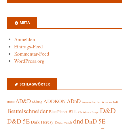
META
Anmelden
Eintrags-Feed
Kommentar-Feed
WordPress.org
SCHLAGWÖRTER
AD&D
ADnD
ADDKON
ad-blog
01010
Auswüchse der Wissenschaft
D&D
Beutelschneider
BTL
Blue Planet
Christmas Binge
dnd
D&D 5E
DnD 5E
Dark Heresy
Deathwatch