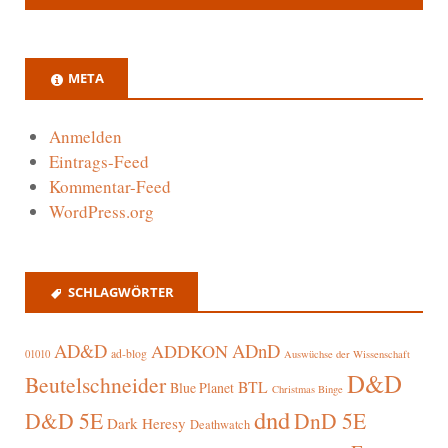
META
Anmelden
Eintrags-Feed
Kommentar-Feed
WordPress.org
SCHLAGWÖRTER
AD&D
ADnD
ADDKON
ad-blog
01010
Auswüchse der Wissenschaft
D&D
Beutelschneider
BTL
Blue Planet
Christmas Binge
dnd
D&D 5E
DnD 5E
Dark Heresy
Deathwatch