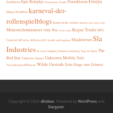
Freeya
Epic Roleplay
Feensklaven
Earthdawn
Fantastische Schuhe
karneval-der-
Ideas Overflow
rollenspielblogs
Karneval der Archive
Kunstwesen
loot-a-day
Rogue Trader
Monostichonmonster
Only War
RPG-
rival-a-day
Sla
Shadowrun
Carnival
RPGaDay
RPGaDay2019
Schiffe und Kapitäne
Industries
The
SLAmas Shopping
Sommerverdichtung
Tage des Ruins
Red Star
Unknown Mobile Suit
Unknown Armies
Wilde Gestade
Zehn Dinge zum Zehnten
Verzauberungen&Wünsche
Copyright © 2026
d6ideas
. Powered by
WordPress
and
Stargazer
.