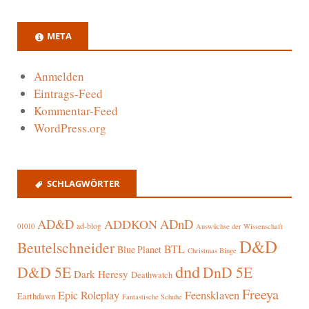
META
Anmelden
Eintrags-Feed
Kommentar-Feed
WordPress.org
SCHLAGWÖRTER
AD&D
ADnD
ADDKON
ad-blog
01010
Auswüchse der Wissenschaft
D&D
Beutelschneider
BTL
Blue Planet
Christmas Binge
dnd
D&D 5E
DnD 5E
Dark Heresy
Deathwatch
Freeya
Epic Roleplay
Feensklaven
Earthdawn
Fantastische Schuhe