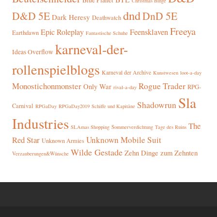
Christmas Binge
dnd
D&D 5E
DnD 5E
Dark Heresy
Deathwatch
Freeya
Epic Roleplay
Feensklaven
Earthdawn
Fantastische Schuhe
karneval-der-
Ideas Overflow
rollenspielblogs
Karneval der Archive
Kunstwesen
loot-a-day
Rogue Trader
Monostichonmonster
Only War
RPG-
rival-a-day
Sla
Shadowrun
Carnival
RPGaDay
RPGaDay2019
Schiffe und Kapitäne
Industries
The
SLAmas Shopping
Sommerverdichtung
Tage des Ruins
Red Star
Unknown Mobile Suit
Unknown Armies
Wilde Gestade
Zehn Dinge zum Zehnten
Verzauberungen&Wünsche