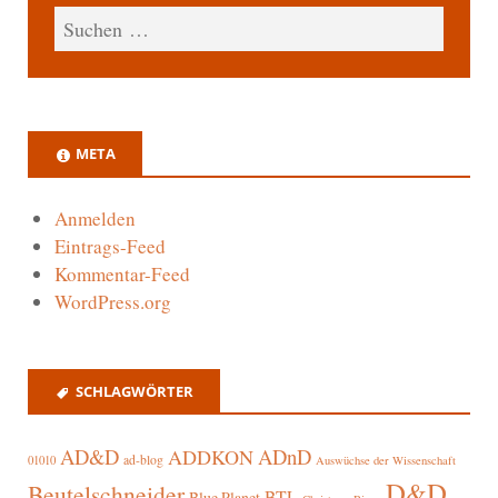
META
Anmelden
Eintrags-Feed
Kommentar-Feed
WordPress.org
SCHLAGWÖRTER
AD&D
ADnD
ADDKON
ad-blog
01010
Auswüchse der Wissenschaft
D&D
Beutelschneider
BTL
Blue Planet