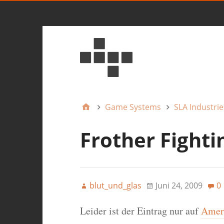
Game Systems
SLA Industrie
Frother Fighti
blut_und_glas
Juni 24, 2009
0
Leider ist der Eintrag nur auf
Ameri