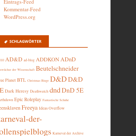
Eintrags-Feed
Kommentar-Feed
WordPress.org
SCHLAGWÖRTER
AD&D
ADnD
ADDKON
ad-blog
010
Beutelschneider
swüchse der Wissenschaft
D&D
D&D
BTL
lue Planet
Christmas Binge
dnd
5E
DnD 5E
Dark Heresy
Deathwatch
Epic Roleplay
arthdawn
Fantastische Schuhe
Freeya
eensklaven
Ideas Overflow
karneval-der-
ollenspielblogs
Karneval der Archive