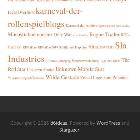
Fantastische Schuhe
karneval-der-
Ideas Overflow
rollenspielblogs
Karneval der Archive
Kunstwesen
loot-a-day
Rogue Trader
Monostichonmonster
Only War
RPG-
rival-a-day
Sla
Shadowrun
Carnival
RPGaDay
RPGaDay2019
Schiffe und Kapitäne
Industries
The
SLAmas Shopping
Sommerverdichtung
Tage des Ruins
Red Star
Unknown Mobile Suit
Unknown Armies
Wilde Gestade
Zehn Dinge zum Zehnten
Verzauberungen&Wünsche
Copyright © 2026
d6ideas
. Powered by
WordPress
and
Stargazer
.