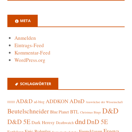
META
Anmelden
Eintrags-Feed
Kommentar-Feed
WordPress.org
SCHLAGWÖRTER
AD&D
ADnD
ADDKON
ad-blog
01010
Auswüchse der Wissenschaft
D&D
Beutelschneider
BTL
Blue Planet
Christmas Binge
dnd
D&D 5E
DnD 5E
Dark Heresy
Deathwatch
Freeya
Epic Roleplay
Feensklaven
Earthdawn