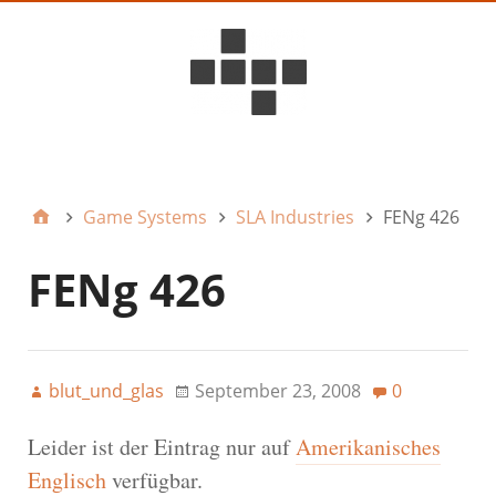
D6ideas Internal
Game Systems
SLA Industries
FENg 426
FENg 426
blut_und_glas
September 23, 2008
0
Leider ist der Eintrag nur auf
Amerikanisches
Englisch
verfügbar.