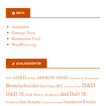
META
Anmelden
Eintrags-Feed
Kommentar-Feed
WordPress.org
SCHLAGWÖRTER
AD&D
ADnD
ADDKON
ad-blog
01010
Auswüchse der Wissenschaft
D&D
Beutelschneider
BTL
Blue Planet
Christmas Binge
dnd
D&D 5E
DnD 5E
Dark Heresy
Deathwatch
Freeya
Epic Roleplay
Feensklaven
Earthdawn
Fantastische Schuhe