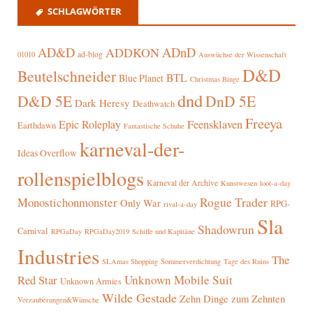
SCHLAGWÖRTER
AD&D
ADnD
ADDKON
ad-blog
01010
Auswüchse der Wissenschaft
D&D
Beutelschneider
BTL
Blue Planet
Christmas Binge
dnd
D&D 5E
DnD 5E
Dark Heresy
Deathwatch
Freeya
Epic Roleplay
Feensklaven
Earthdawn
Fantastische Schuhe
karneval-der-
Ideas Overflow
rollenspielblogs
Karneval der Archive
Kunstwesen
loot-a-day
Rogue Trader
Monostichonmonster
Only War
RPG-
rival-a-day
Sla
Shadowrun
Carnival
RPGaDay
RPGaDay2019
Schiffe und Kapitäne
Industries
The
SLAmas Shopping
Sommerverdichtung
Tage des Ruins
Red Star
Unknown Mobile Suit
Unknown Armies
Wilde Gestade
Zehn Dinge zum Zehnten
Verzauberungen&Wünsche