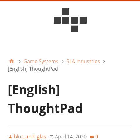
D6ideas Internal
Game Systems
SLA Industries
[English] ThoughtPad
[English]
ThoughtPad
blut_und_glas
April 14, 2020
0