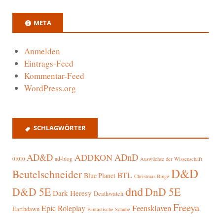
META
Anmelden
Eintrags-Feed
Kommentar-Feed
WordPress.org
SCHLAGWÖRTER
AD&D
ADnD
ADDKON
ad-blog
01010
Auswüchse der Wissenschaft
D&D
Beutelschneider
BTL
Blue Planet
Christmas Binge
dnd
D&D 5E
DnD 5E
Dark Heresy
Deathwatch
Freeya
Epic Roleplay
Feensklaven
Earthdawn
Fantastische Schuhe