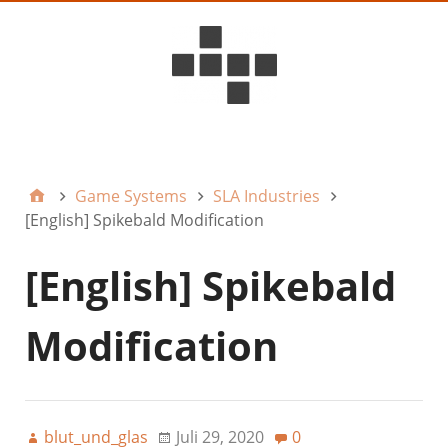
D6ideas Internal
Game Systems
SLA Industries
[English] Spikebald Modification
[English] Spikebald
Modification
blut_und_glas
Juli 29, 2020
0