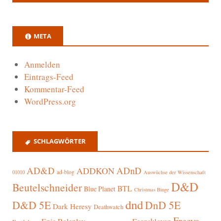
META
Anmelden
Eintrags-Feed
Kommentar-Feed
WordPress.org
SCHLAGWÖRTER
AD&D
ADnD
ADDKON
ad-blog
01010
Auswüchse der Wissenschaft
D&D
Beutelschneider
BTL
Blue Planet
Christmas Binge
dnd
D&D 5E
DnD 5E
Dark Heresy
Deathwatch
Freeya