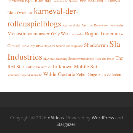
Epic Roleplay
Feensklaven
Earthdawn
Fantastische Schuhe
karneval-der-
Ideas Overflow
rollenspielblogs
Karneval der Archive
Kunstwesen
loot-a-day
Rogue Trader
Monostichonmonster
Only War
RPG-
rival-a-day
Sla
Shadowrun
Carnival
RPGaDay
RPGaDay2019
Schiffe und Kapitäne
Industries
The
SLAmas Shopping
Sommerverdichtung
Tage des Ruins
Red Star
Unknown Mobile Suit
Unknown Armies
Wilde Gestade
Zehn Dinge zum Zehnten
Verzauberungen&Wünsche
Copyright © 2026
d6ideas
. Powered by
WordPress
and
Stargazer
.