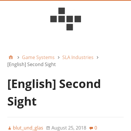
D6ideas Internal
Game Systems
SLA Industries
[English] Second Sight
[English] Second
Sight
blut_und_glas
August 25, 2018
0