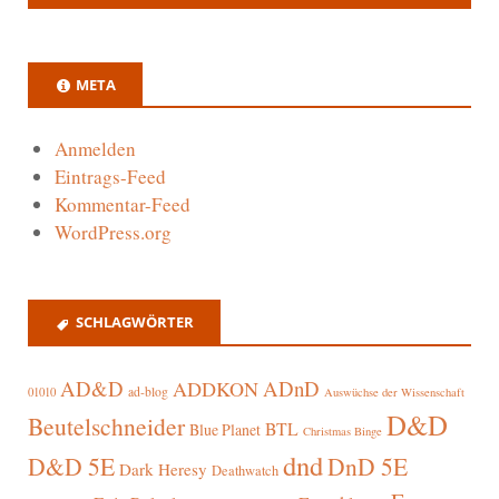
META
Anmelden
Eintrags-Feed
Kommentar-Feed
WordPress.org
SCHLAGWÖRTER
AD&D
ADnD
ADDKON
ad-blog
01010
Auswüchse der Wissenschaft
D&D
Beutelschneider
BTL
Blue Planet
Christmas Binge
dnd
D&D 5E
DnD 5E
Dark Heresy
Deathwatch