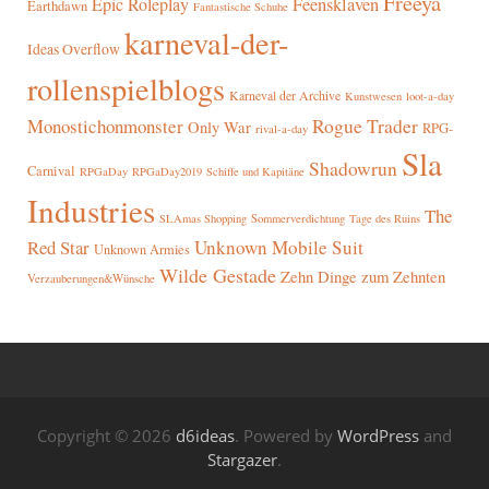
Freeya
Epic Roleplay
Feensklaven
Earthdawn
Fantastische Schuhe
karneval-der-
Ideas Overflow
rollenspielblogs
Karneval der Archive
Kunstwesen
loot-a-day
Rogue Trader
Monostichonmonster
Only War
RPG-
rival-a-day
Sla
Shadowrun
Carnival
RPGaDay
RPGaDay2019
Schiffe und Kapitäne
Industries
The
SLAmas Shopping
Sommerverdichtung
Tage des Ruins
Red Star
Unknown Mobile Suit
Unknown Armies
Wilde Gestade
Zehn Dinge zum Zehnten
Verzauberungen&Wünsche
Copyright © 2026
d6ideas
. Powered by
WordPress
and
Stargazer
.