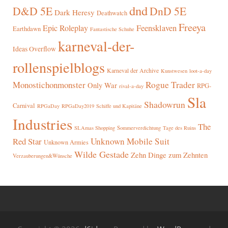
dnd
D&D 5E
DnD 5E
Dark Heresy
Deathwatch
Freeya
Epic Roleplay
Feensklaven
Earthdawn
Fantastische Schuhe
karneval-der-
Ideas Overflow
rollenspielblogs
Karneval der Archive
Kunstwesen
loot-a-day
Rogue Trader
Monostichonmonster
Only War
RPG-
rival-a-day
Sla
Shadowrun
Carnival
RPGaDay
RPGaDay2019
Schiffe und Kapitäne
Industries
The
SLAmas Shopping
Sommerverdichtung
Tage des Ruins
Red Star
Unknown Mobile Suit
Unknown Armies
Wilde Gestade
Zehn Dinge zum Zehnten
Verzauberungen&Wünsche