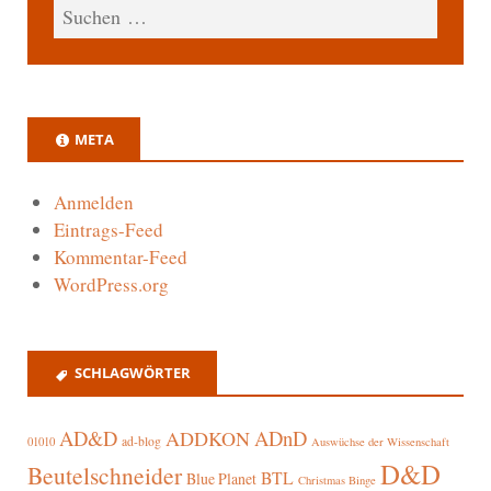
META
Anmelden
Eintrags-Feed
Kommentar-Feed
WordPress.org
SCHLAGWÖRTER
AD&D
ADnD
ADDKON
ad-blog
01010
Auswüchse der Wissenschaft
D&D
Beutelschneider
BTL
Blue Planet
Christmas Binge