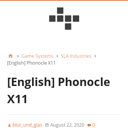
D6ideas Internal
Game Systems
SLA Industries
[English] Phonocle X11
[English] Phonocle
X11
blut_und_glas
August 22, 2020
0