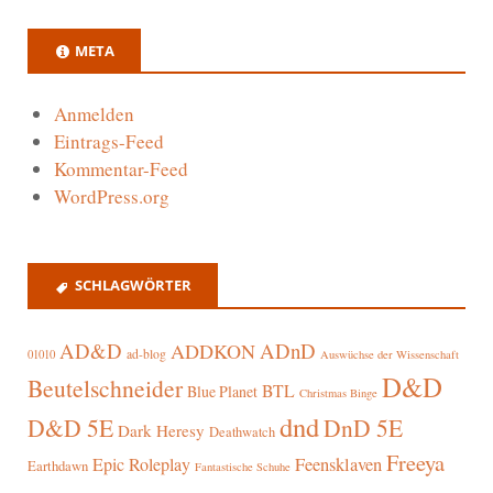
META
Anmelden
Eintrags-Feed
Kommentar-Feed
WordPress.org
SCHLAGWÖRTER
AD&D
ADnD
ADDKON
ad-blog
01010
Auswüchse der Wissenschaft
D&D
Beutelschneider
BTL
Blue Planet
Christmas Binge
dnd
D&D 5E
DnD 5E
Dark Heresy
Deathwatch
Freeya
Epic Roleplay
Feensklaven
Earthdawn
Fantastische Schuhe