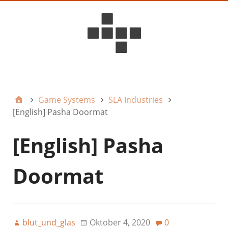
D6ideas Internal
Game Systems
SLA Industries
[English] Pasha Doormat
[English] Pasha
Doormat
blut_und_glas
Oktober 4, 2020
0