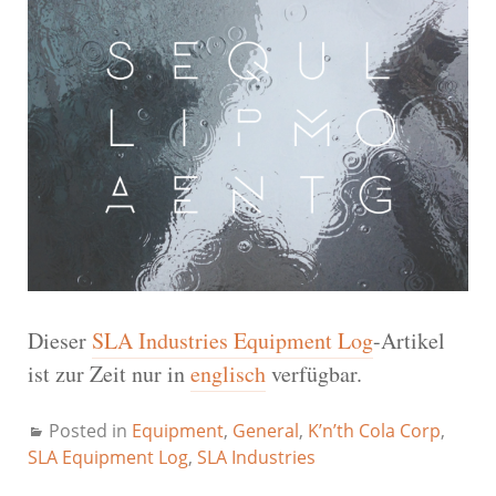
Dieser
SLA Industries Equipment Log
-Artikel
ist zur Zeit nur in
englisch
verfügbar.
Posted in
Equipment
,
General
,
K’n’th Cola Corp
,
SLA Equipment Log
,
SLA Industries