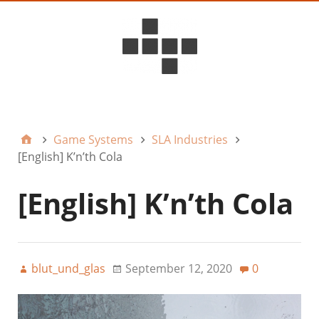
D6ideas Internal
Game Systems
SLA Industries
[English] K’n’th Cola
[English] K’n’th Cola
blut_und_glas
September 12, 2020
0