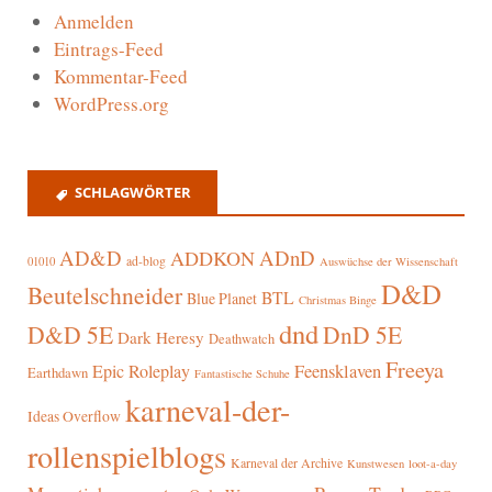
Anmelden
Eintrags-Feed
Kommentar-Feed
WordPress.org
SCHLAGWÖRTER
AD&D
ADnD
ADDKON
ad-blog
01010
Auswüchse der Wissenschaft
D&D
Beutelschneider
BTL
Blue Planet
Christmas Binge
dnd
D&D 5E
DnD 5E
Dark Heresy
Deathwatch
Freeya
Epic Roleplay
Feensklaven
Earthdawn
Fantastische Schuhe
karneval-der-
Ideas Overflow
rollenspielblogs
Karneval der Archive
Kunstwesen
loot-a-day