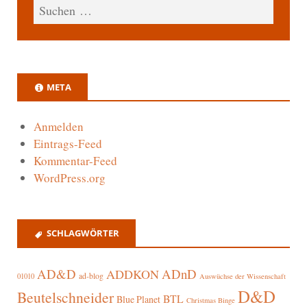
META
Anmelden
Eintrags-Feed
Kommentar-Feed
WordPress.org
SCHLAGWÖRTER
AD&D
ADnD
ADDKON
ad-blog
01010
Auswüchse der Wissenschaft
D&D
Beutelschneider
BTL
Blue Planet
Christmas Binge