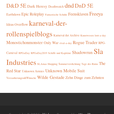
dnd
D&D 5E
DnD 5E
Dark Heresy
Deathwatch
Freeya
Epic Roleplay
Feensklaven
Earthdawn
Fantastische Schuhe
karneval-der-
Ideas Overflow
rollenspielblogs
Karneval der Archive
Kunstwesen
loot-a-day
Rogue Trader
Monostichonmonster
Only War
RPG-
rival-a-day
Sla
Shadowrun
Carnival
RPGaDay
RPGaDay2019
Schiffe und Kapitäne
Industries
The
SLAmas Shopping
Sommerverdichtung
Tage des Ruins
Red Star
Unknown Mobile Suit
Unknown Armies
Wilde Gestade
Zehn Dinge zum Zehnten
Verzauberungen&Wünsche