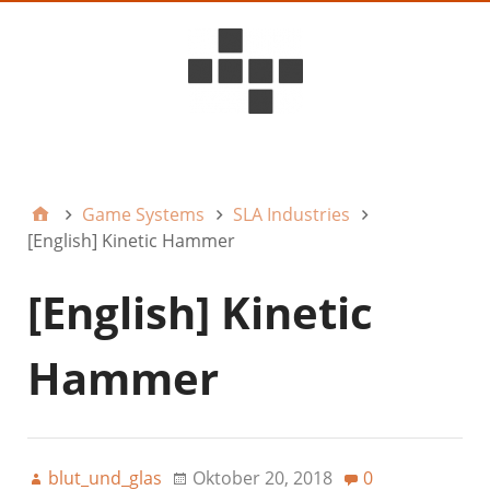
D6ideas Internal
Game Systems
SLA Industries
[English] Kinetic Hammer
[English] Kinetic
Hammer
blut_und_glas
Oktober 20, 2018
0