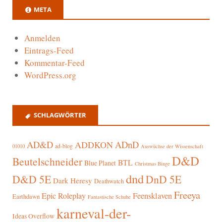
META
Anmelden
Eintrags-Feed
Kommentar-Feed
WordPress.org
SCHLAGWÖRTER
AD&D
ADnD
ADDKON
ad-blog
01010
Auswüchse der Wissenschaft
D&D
Beutelschneider
BTL
Blue Planet
Christmas Binge
dnd
D&D 5E
DnD 5E
Dark Heresy
Deathwatch
Freeya
Epic Roleplay
Feensklaven
Earthdawn
Fantastische Schuhe
karneval-der-
Ideas Overflow