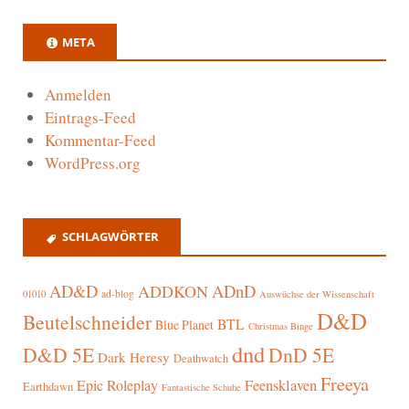
META
Anmelden
Eintrags-Feed
Kommentar-Feed
WordPress.org
SCHLAGWÖRTER
AD&D
ADnD
ADDKON
ad-blog
01010
Auswüchse der Wissenschaft
D&D
Beutelschneider
BTL
Blue Planet
Christmas Binge
dnd
D&D 5E
DnD 5E
Dark Heresy
Deathwatch
Freeya
Epic Roleplay
Feensklaven
Earthdawn
Fantastische Schuhe