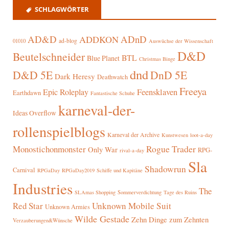
SCHLAGWÖRTER
AD&D
ADnD
ADDKON
ad-blog
01010
Auswüchse der Wissenschaft
D&D
Beutelschneider
BTL
Blue Planet
Christmas Binge
dnd
D&D 5E
DnD 5E
Dark Heresy
Deathwatch
Freeya
Epic Roleplay
Feensklaven
Earthdawn
Fantastische Schuhe
karneval-der-
Ideas Overflow
rollenspielblogs
Karneval der Archive
Kunstwesen
loot-a-day
Rogue Trader
Monostichonmonster
Only War
RPG-
rival-a-day
Sla
Shadowrun
Carnival
RPGaDay
RPGaDay2019
Schiffe und Kapitäne
Industries
The
SLAmas Shopping
Sommerverdichtung
Tage des Ruins
Red Star
Unknown Mobile Suit
Unknown Armies
Wilde Gestade
Zehn Dinge zum Zehnten
Verzauberungen&Wünsche