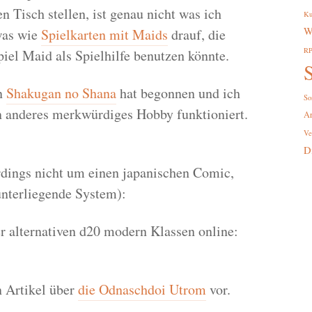
n Tisch stellen, ist genau nicht was ich
Ku
W
was wie
Spielkarten mit Maids
drauf, die
R
iel Maid als Spielhilfe benutzen könnte.
S
on
Shakugan no Shana
hat begonnen und ich
So
 anderes merkwürdiges Hobby funktioniert.
A
Ve
D
rdings nicht um einen japanischen Comic,
nterliegende System):
 alternativen d20 modern Klassen online:
n Artikel über
die Odnaschdoi Utrom
vor.