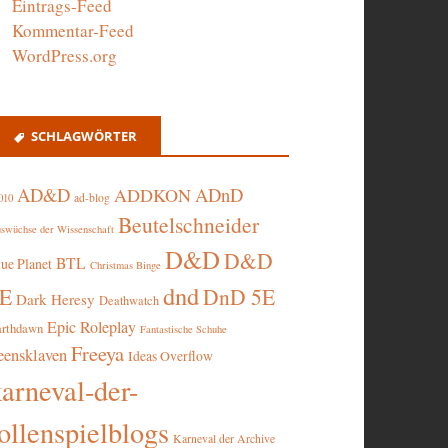
Eintrags-Feed
Kommentar-Feed
WordPress.org
SCHLAGWÖRTER
AD&D
ADnD
ADDKON
ad-blog
010
Beutelschneider
swüchse der Wissenschaft
D&D
D&D
BTL
lue Planet
Christmas Binge
dnd
5E
DnD 5E
Dark Heresy
Deathwatch
Epic Roleplay
arthdawn
Fantastische Schuhe
Freeya
eensklaven
Ideas Overflow
karneval-der-
ollenspielblogs
Karneval der Archive