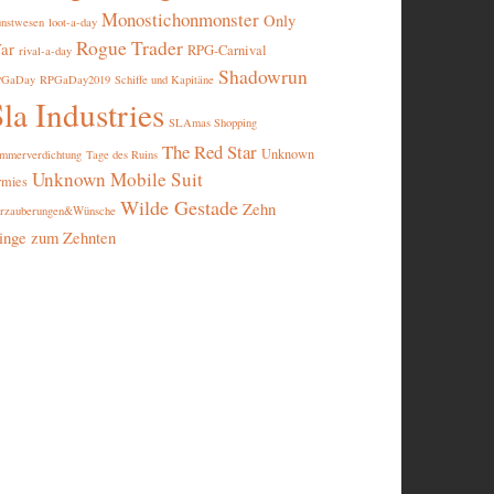
Monostichonmonster
Only
nstwesen
loot-a-day
Rogue Trader
ar
RPG-Carnival
rival-a-day
Shadowrun
PGaDay
RPGaDay2019
Schiffe und Kapitäne
la Industries
SLAmas Shopping
The Red Star
Unknown
mmerverdichtung
Tage des Ruins
Unknown Mobile Suit
rmies
Wilde Gestade
Zehn
rzauberungen&Wünsche
inge zum Zehnten