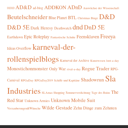
AD&D
ADnD
ADDKON
ad-blog
01010
Auswüchse der Wissenschaft
D&D
Beutelschneider
BTL
Blue Planet
Christmas Binge
dnd
D&D 5E
DnD 5E
Dark Heresy
Deathwatch
Freeya
Epic Roleplay
Feensklaven
Earthdawn
Fantastische Schuhe
karneval-der-
Ideas Overflow
rollenspielblogs
Karneval der Archive
Kunstwesen
loot-a-day
Rogue Trader
Monostichonmonster
Only War
RPG-
rival-a-day
Sla
Shadowrun
Carnival
RPGaDay
RPGaDay2019
Schiffe und Kapitäne
Industries
The
SLAmas Shopping
Sommerverdichtung
Tage des Ruins
Red Star
Unknown Mobile Suit
Unknown Armies
Wilde Gestade
Zehn Dinge zum Zehnten
Verzauberungen&Wünsche