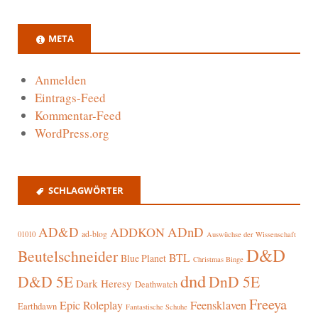
META
Anmelden
Eintrags-Feed
Kommentar-Feed
WordPress.org
SCHLAGWÖRTER
AD&D
ADnD
ADDKON
ad-blog
01010
Auswüchse der Wissenschaft
D&D
Beutelschneider
BTL
Blue Planet
Christmas Binge
dnd
D&D 5E
DnD 5E
Dark Heresy
Deathwatch
Freeya
Epic Roleplay
Feensklaven
Earthdawn
Fantastische Schuhe