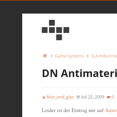
Game Systems
SLA Industrie
DN Antimateria
blut_und_glas
Juli 22, 2009
0
Leider ist der Eintrag nur auf
Ameri