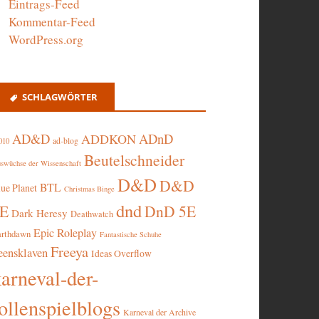
Eintrags-Feed
Kommentar-Feed
WordPress.org
SCHLAGWÖRTER
AD&D
ADnD
ADDKON
ad-blog
010
Beutelschneider
swüchse der Wissenschaft
D&D
D&D
BTL
lue Planet
Christmas Binge
dnd
5E
DnD 5E
Dark Heresy
Deathwatch
Epic Roleplay
arthdawn
Fantastische Schuhe
Freeya
eensklaven
Ideas Overflow
karneval-der-
ollenspielblogs
Karneval der Archive