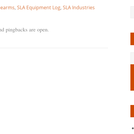
rearms
,
SLA Equipment Log
,
SLA Industries
d pingbacks are open.