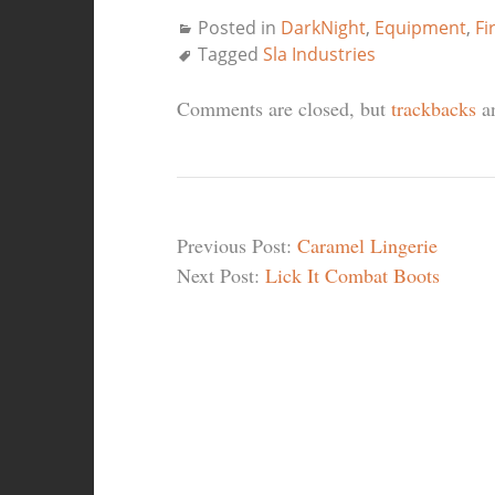
Posted in
DarkNight
,
Equipment
,
Fi
Tagged
Sla Industries
Comments are closed, but
trackbacks
an
Previous Post:
Caramel Lingerie
Next Post:
Lick It Combat Boots