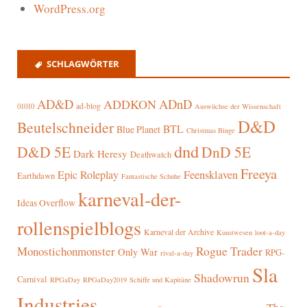
WordPress.org
SCHLAGWÖRTER
AD&D
ADnD
ADDKON
ad-blog
01010
Auswüchse der Wissenschaft
D&D
Beutelschneider
BTL
Blue Planet
Christmas Binge
dnd
D&D 5E
DnD 5E
Dark Heresy
Deathwatch
Freeya
Epic Roleplay
Feensklaven
Earthdawn
Fantastische Schuhe
karneval-der-
Ideas Overflow
rollenspielblogs
Karneval der Archive
Kunstwesen
loot-a-day
Rogue Trader
Monostichonmonster
Only War
RPG-
rival-a-day
Sla
Shadowrun
Carnival
RPGaDay
RPGaDay2019
Schiffe und Kapitäne
Industries