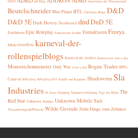
AD&D
ADnD
ADDKON
ad-blog
01010
Auswüchse der Wissenschaft
D&D
Beutelschneider
BTL
Blue Planet
Christmas Binge
dnd
D&D 5E
DnD 5E
Dark Heresy
Deathwatch
Freeya
Epic Roleplay
Feensklaven
Earthdawn
Fantastische Schuhe
karneval-der-
Ideas Overflow
rollenspielblogs
Karneval der Archive
Kunstwesen
loot-a-day
Rogue Trader
Monostichonmonster
Only War
RPG-
rival-a-day
Sla
Shadowrun
Carnival
RPGaDay
RPGaDay2019
Schiffe und Kapitäne
Industries
The
SLAmas Shopping
Sommerverdichtung
Tage des Ruins
Red Star
Unknown Mobile Suit
Unknown Armies
Wilde Gestade
Zehn Dinge zum Zehnten
Verzauberungen&Wünsche