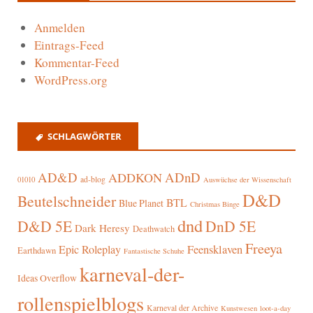
Anmelden
Eintrags-Feed
Kommentar-Feed
WordPress.org
SCHLAGWÖRTER
AD&D
ADnD
ADDKON
ad-blog
01010
Auswüchse der Wissenschaft
D&D
Beutelschneider
BTL
Blue Planet
Christmas Binge
dnd
D&D 5E
DnD 5E
Dark Heresy
Deathwatch
Freeya
Epic Roleplay
Feensklaven
Earthdawn
Fantastische Schuhe
karneval-der-
Ideas Overflow
rollenspielblogs
Karneval der Archive
Kunstwesen
loot-a-day