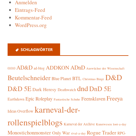
Anmelden
Eintrags-Feed
Kommentar-Feed
WordPress.org
SCHLAGWÖRTER
AD&D
ADnD
ADDKON
ad-blog
01010
Auswüchse der Wissenschaft
D&D
Beutelschneider
BTL
Blue Planet
Christmas Binge
dnd
D&D 5E
DnD 5E
Dark Heresy
Deathwatch
Freeya
Epic Roleplay
Feensklaven
Earthdawn
Fantastische Schuhe
karneval-der-
Ideas Overflow
rollenspielblogs
Karneval der Archive
Kunstwesen
loot-a-day
Rogue Trader
Monostichonmonster
Only War
RPG-
rival-a-day