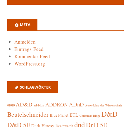
META
Anmelden
Eintrags-Feed
Kommentar-Feed
WordPress.org
SCHLAGWÖRTER
AD&D
ADnD
ADDKON
ad-blog
01010
Auswüchse der Wissenschaft
D&D
Beutelschneider
BTL
Blue Planet
Christmas Binge
dnd
D&D 5E
DnD 5E
Dark Heresy
Deathwatch