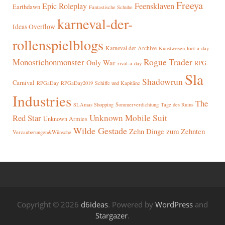
Freeya
Epic Roleplay
Feensklaven
Earthdawn
Fantastische Schuhe
karneval-der-
Ideas Overflow
rollenspielblogs
Karneval der Archive
Kunstwesen
loot-a-day
Rogue Trader
Monostichonmonster
Only War
RPG-
rival-a-day
Sla
Shadowrun
Carnival
RPGaDay
RPGaDay2019
Schiffe und Kapitäne
Industries
The
SLAmas Shopping
Sommerverdichtung
Tage des Ruins
Red Star
Unknown Mobile Suit
Unknown Armies
Wilde Gestade
Zehn Dinge zum Zehnten
Verzauberungen&Wünsche
Copyright © 2026
d6ideas
. Powered by
WordPress
and
Stargazer
.