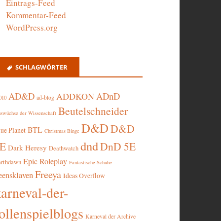
Eintrags-Feed
Kommentar-Feed
WordPress.org
SCHLAGWÖRTER
AD&D
ADnD
ADDKON
ad-blog
010
Beutelschneider
swüchse der Wissenschaft
D&D
D&D
BTL
lue Planet
Christmas Binge
dnd
5E
DnD 5E
Dark Heresy
Deathwatch
Epic Roleplay
arthdawn
Fantastische Schuhe
Freeya
eensklaven
Ideas Overflow
karneval-der-
ollenspielblogs
Karneval der Archive