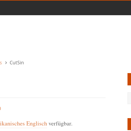
s
CutSin
0
kanisches Englisch
verfügbar.