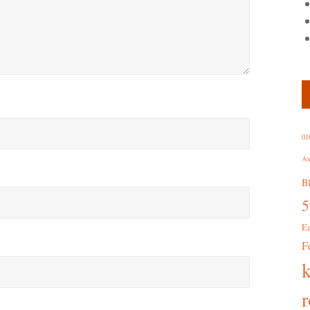
01
Au
B
E
F
r