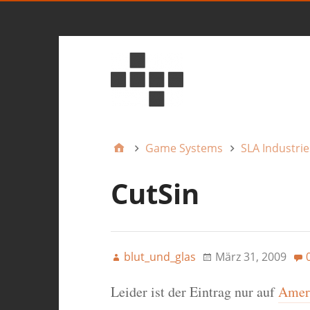
Game Systems
SLA Industrie
CutSin
blut_und_glas
März 31, 2009
Leider ist der Eintrag nur auf
Ameri