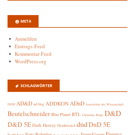
META
Anmelden
Eintrags-Feed
Kommentar-Feed
WordPress.org
SCHLAGWÖRTER
AD&D
ADnD
ADDKON
ad-blog
01010
Auswüchse der Wissenschaft
D&D
Beutelschneider
BTL
Blue Planet
Christmas Binge
dnd
D&D 5E
DnD 5E
Dark Heresy
Deathwatch
Freeya
Epic Roleplay
Feensklaven
Earthdawn