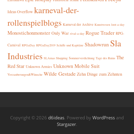
Fantastische Schuhe
karneval-der-
Ideas Overflow
rollenspielblogs
Karneval der Archive
Kunstwesen
loot-a-day
Rogue Trader
Monostichonmonster
Only War
RPG-
rival-a-day
Sla
Shadowrun
Carnival
RPGaDay
RPGaDay2019
Schiffe und Kapitäne
Industries
The
SLAmas Shopping
Sommerverdichtung
Tage des Ruins
Red Star
Unknown Mobile Suit
Unknown Armies
Wilde Gestade
Zehn Dinge zum Zehnten
Verzauberungen&Wünsche
Copyright © 2026
d6ideas
. Powered by
WordPress
and
Stargazer
.