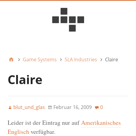
D6ideas Internal
Game Systems
SLA Industries
Claire
Claire
blut_und_glas
Februar 16, 2009
0
Leider ist der Eintrag nur auf
Amerikanisches
Englisch
verfügbar.