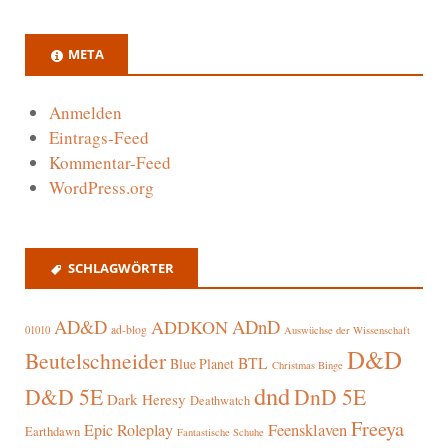
META
Anmelden
Eintrags-Feed
Kommentar-Feed
WordPress.org
SCHLAGWÖRTER
AD&D
ADnD
ADDKON
ad-blog
01010
Auswüchse der Wissenschaft
D&D
Beutelschneider
BTL
Blue Planet
Christmas Binge
dnd
D&D 5E
DnD 5E
Dark Heresy
Deathwatch
Freeya
Epic Roleplay
Feensklaven
Earthdawn
Fantastische Schuhe