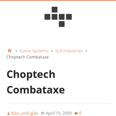
D6ideas Internal
Game Systems
SLA Industries
Choptech Combataxe
Choptech
Combataxe
blut_und_glas
April 19, 2009
0