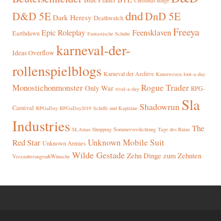
Christmas Binge
dnd
D&D 5E
DnD 5E
Dark Heresy
Deathwatch
Freeya
Epic Roleplay
Feensklaven
Earthdawn
Fantastische Schuhe
karneval-der-
Ideas Overflow
rollenspielblogs
Karneval der Archive
Kunstwesen
loot-a-day
Rogue Trader
Monostichonmonster
Only War
RPG-
rival-a-day
Sla
Shadowrun
Carnival
RPGaDay
RPGaDay2019
Schiffe und Kapitäne
Industries
The
SLAmas Shopping
Sommerverdichtung
Tage des Ruins
Red Star
Unknown Mobile Suit
Unknown Armies
Wilde Gestade
Zehn Dinge zum Zehnten
Verzauberungen&Wünsche