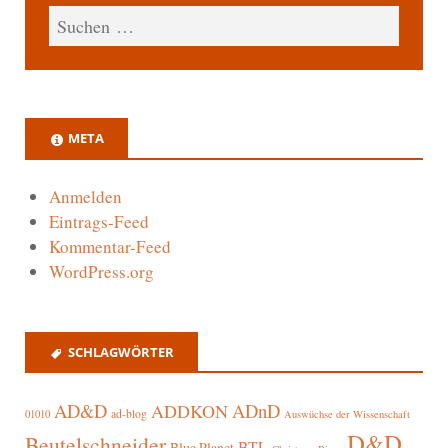
META
Anmelden
Eintrags-Feed
Kommentar-Feed
WordPress.org
SCHLAGWÖRTER
AD&D
ADnD
ADDKON
ad-blog
01010
Auswüchse der Wissenschaft
D&D
Beutelschneider
BTL
Blue Planet