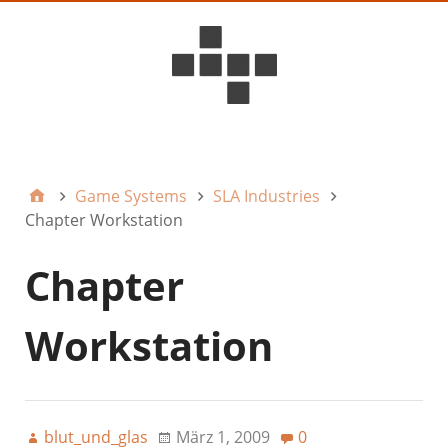
D6ideas Internal
Game Systems
SLA Industries
Chapter Workstation
Chapter
Workstation
blut_und_glas
März 1, 2009
0