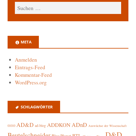
META
Anmelden
Eintrags-Feed
Kommentar-Feed
WordPress.org
SCHLAGWÖRTER
AD&D
ADnD
ADDKON
ad-blog
01010
Auswüchse der Wissenschaft
D&D
Beutelschneider
BTL
Blue Planet