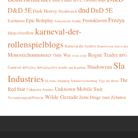
Christmas Binge
dnd
D&D 5E
DnD 5E
Dark Heresy
Deathwatch
Freeya
Epic Roleplay
Feensklaven
Earthdawn
Fantastische Schuhe
karneval-der-
Ideas Overflow
rollenspielblogs
Karneval der Archive
Kunstwesen
loot-a-day
Rogue Trader
Monostichonmonster
Only War
RPG-
rival-a-day
Sla
Shadowrun
Carnival
RPGaDay
RPGaDay2019
Schiffe und Kapitäne
Industries
The
SLAmas Shopping
Sommerverdichtung
Tage des Ruins
Red Star
Unknown Mobile Suit
Unknown Armies
Wilde Gestade
Zehn Dinge zum Zehnten
Verzauberungen&Wünsche