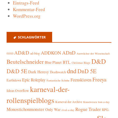
Eintrags-Feed
Kommentar-Feed
WordPress.org
SCHLAGWÖRTER
AD&D
ADnD
ADDKON
ad-blog
01010
Auswüchse der Wissenschaft
D&D
Beutelschneider
BTL
Blue Planet
Christmas Binge
dnd
D&D 5E
DnD 5E
Dark Heresy
Deathwatch
Freeya
Epic Roleplay
Feensklaven
Earthdawn
Fantastische Schuhe
karneval-der-
Ideas Overflow
rollenspielblogs
Karneval der Archive
Kunstwesen
loot-a-day
Rogue Trader
Monostichonmonster
Only War
RPG-
rival-a-day