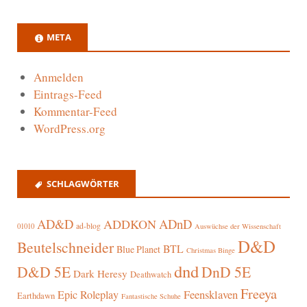
META
Anmelden
Eintrags-Feed
Kommentar-Feed
WordPress.org
SCHLAGWÖRTER
AD&D
ADnD
ADDKON
ad-blog
01010
Auswüchse der Wissenschaft
D&D
Beutelschneider
BTL
Blue Planet
Christmas Binge
dnd
D&D 5E
DnD 5E
Dark Heresy
Deathwatch
Freeya
Epic Roleplay
Feensklaven
Earthdawn
Fantastische Schuhe