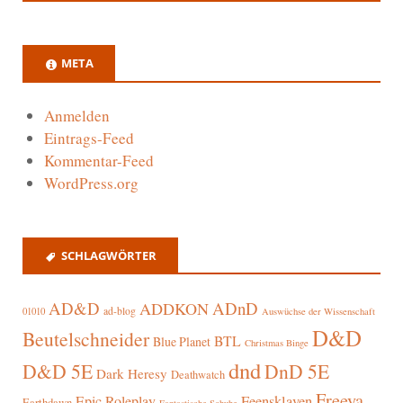
META
Anmelden
Eintrags-Feed
Kommentar-Feed
WordPress.org
SCHLAGWÖRTER
AD&D
ADnD
ADDKON
ad-blog
01010
Auswüchse der Wissenschaft
D&D
Beutelschneider
BTL
Blue Planet
Christmas Binge
dnd
D&D 5E
DnD 5E
Dark Heresy
Deathwatch
Freeya
Epic Roleplay
Feensklaven
Earthdawn