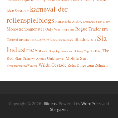
Fantastische Schuhe
karneval-der-
Ideas Overflow
rollenspielblogs
Karneval der Archive
Kunstwesen
loot-a-day
Rogue Trader
Monostichonmonster
Only War
RPG-
rival-a-day
Sla
Shadowrun
Carnival
RPGaDay
RPGaDay2019
Schiffe und Kapitäne
Industries
The
SLAmas Shopping
Sommerverdichtung
Tage des Ruins
Red Star
Unknown Mobile Suit
Unknown Armies
Wilde Gestade
Zehn Dinge zum Zehnten
Verzauberungen&Wünsche
Copyright © 2026
d6ideas
. Powered by
WordPress
and
Stargazer
.