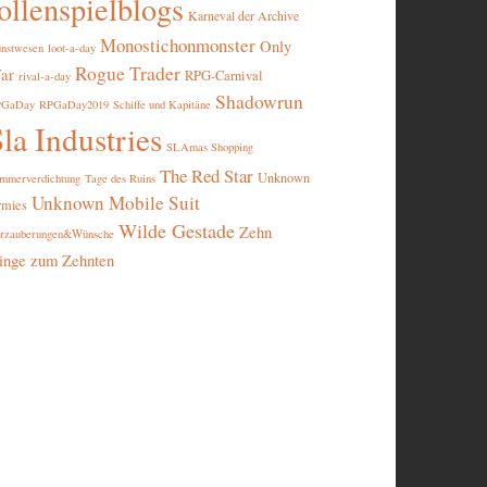
ollenspielblogs
Karneval der Archive
Monostichonmonster
Only
nstwesen
loot-a-day
Rogue Trader
ar
RPG-Carnival
rival-a-day
Shadowrun
PGaDay
RPGaDay2019
Schiffe und Kapitäne
la Industries
SLAmas Shopping
The Red Star
Unknown
mmerverdichtung
Tage des Ruins
Unknown Mobile Suit
rmies
Wilde Gestade
Zehn
rzauberungen&Wünsche
inge zum Zehnten