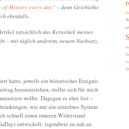
r
-of-History-every-day
“ – denn Geschichte
Ku
ch ebenfalls.
W
R
 Artikel tatsächlich das Kernstück meines
S
bt – mit täglich anderem, neuem Nachsatz,
So
A
Ve
D
t hatte, jeweils ein historisches Ereignis
eitrag heranzuziehen, stellte sich für mich
 umsetzen wollte. Dagegen es eher frei –
chränkungen, wie nur ein einzelnes System
ich schnell einen inneren Widerstand
aDay) entwickelt: irgendwie zu nah an