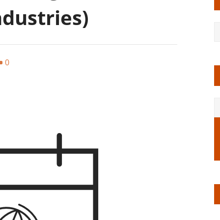
ndustries)
0