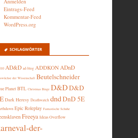
Anmelden
Eintrags-Feed
Kommentar-Feed
WordPress.org
SCHLAGWÖRTER
AD&D
ADnD
ADDKON
ad-blog
010
Beutelschneider
swüchse der Wissenschaft
D&D
D&D
BTL
lue Planet
Christmas Binge
dnd
5E
DnD 5E
Dark Heresy
Deathwatch
Epic Roleplay
arthdawn
Fantastische Schuhe
Freeya
eensklaven
Ideas Overflow
karneval-der-