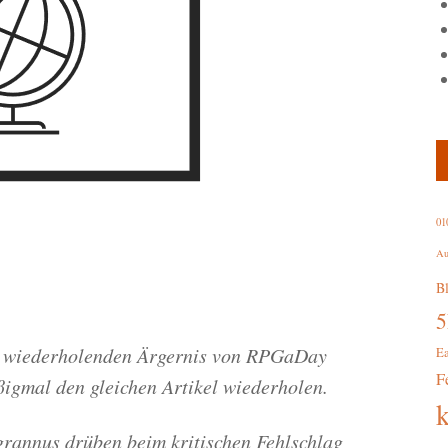
01
Au
B
er wiederholenden Ärgernis von RPGaDay
E
F
igmal den gleichen Artikel wiederholen.
grannus drüben beim kritischen Fehlschlag