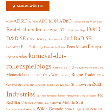
SCHLAGWÖRTER
AD&D
ADnD
ADDKON
ad-blog
01010
Auswüchse der Wissenschaft
D&D
Beutelschneider
BTL
Blue Planet
Christmas Binge
dnd
D&D 5E
DnD 5E
Dark Heresy
Deathwatch
Freeya
Epic Roleplay
Feensklaven
Earthdawn
Fantastische Schuhe
karneval-der-
Ideas Overflow
rollenspielblogs
Karneval der Archive
Kunstwesen
loot-a-day
Rogue Trader
Monostichonmonster
Only War
RPG-
rival-a-day
Sla
Shadowrun
Carnival
RPGaDay
RPGaDay2019
Schiffe und Kapitäne
Industries
The
SLAmas Shopping
Sommerverdichtung
Tage des Ruins
Red Star
Unknown Mobile Suit
Unknown Armies
Wilde Gestade
Zehn Dinge zum Zehnten
Verzauberungen&Wünsche