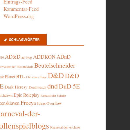
Eintrags-Feed
Kommentar-Feed
WordPress.org
SCHLAGWÖRTER
AD&D
ADnD
ADDKON
ad-blog
010
Beutelschneider
swüchse der Wissenschaft
D&D
D&D
BTL
lue Planet
Christmas Binge
dnd
5E
DnD 5E
Dark Heresy
Deathwatch
Epic Roleplay
arthdawn
Fantastische Schuhe
Freeya
eensklaven
Ideas Overflow
karneval-der-
ollenspielblogs
Karneval der Archive