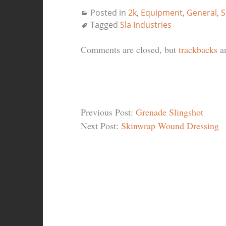
Posted in
2k
,
Equipment
,
General
,
S
Tagged
Sla Industries
Comments are closed, but
trackbacks
an
Previous Post:
Grenade Slingshot
Next Post:
Skinwrap Wound Dressing