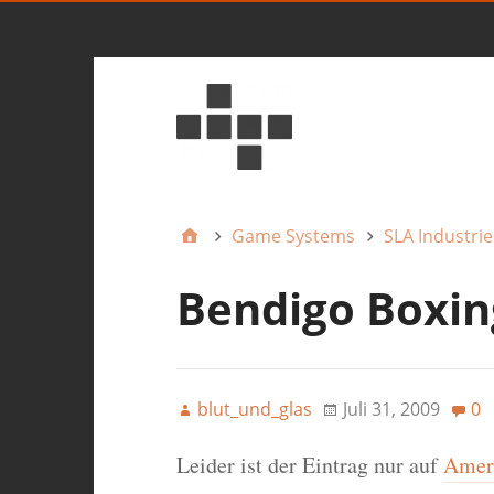
Game Systems
SLA Industrie
Bendigo Boxin
blut_und_glas
Juli 31, 2009
0
Leider ist der Eintrag nur auf
Ameri