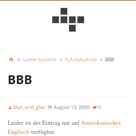
D6ideas Internal
Game Systems
SLA Industries
BBB
BBB
blut_und_glas
August 13, 2009
0
Leider ist der Eintrag nur auf
Amerikanisches
Englisch
verfügbar.