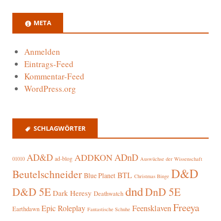
META
Anmelden
Eintrags-Feed
Kommentar-Feed
WordPress.org
SCHLAGWÖRTER
AD&D
ADnD
ADDKON
ad-blog
01010
Auswüchse der Wissenschaft
D&D
Beutelschneider
BTL
Blue Planet
Christmas Binge
dnd
D&D 5E
DnD 5E
Dark Heresy
Deathwatch
Freeya
Epic Roleplay
Feensklaven
Earthdawn
Fantastische Schuhe