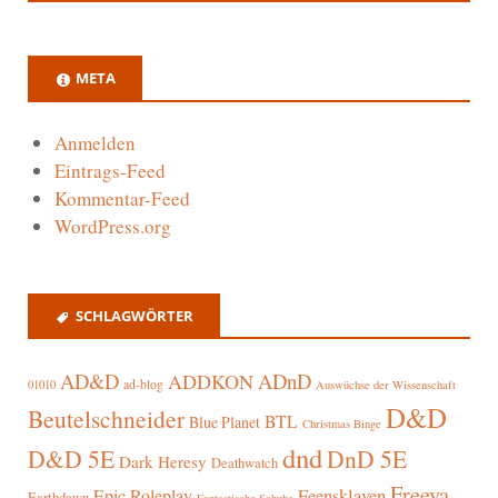
META
Anmelden
Eintrags-Feed
Kommentar-Feed
WordPress.org
SCHLAGWÖRTER
AD&D
ADnD
ADDKON
ad-blog
01010
Auswüchse der Wissenschaft
D&D
Beutelschneider
BTL
Blue Planet
Christmas Binge
dnd
D&D 5E
DnD 5E
Dark Heresy
Deathwatch
Freeya
Epic Roleplay
Feensklaven
Earthdawn