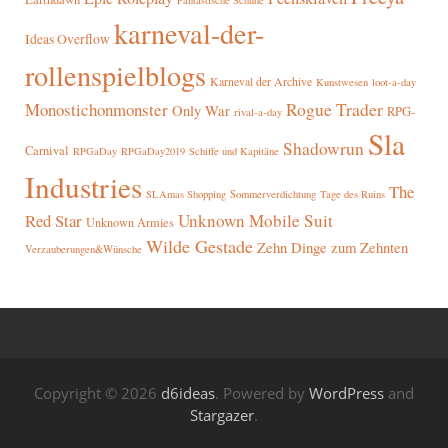
Fantastische Schuhe
karneval-der-
Ideas Overflow
rollenspielblogs
Karneval der Archive
Kunstwesen
loot-a-day
Rogue Trader
Monostichonmonster
Only War
RPG-
rival-a-day
Sla
Shadowrun
Carnival
RPGaDay
RPGaDay2019
Schiffe und Kapitäne
Industries
The
SLAmas Shopping
Sommerverdichtung
Tage des Ruins
Red Star
Unknown Mobile Suit
Unknown Armies
Wilde Gestade
Zehn Dinge zum Zehnten
Verzauberungen&Wünsche
Copyright © 2026
d6ideas
. Powered by
WordPress
and
Stargazer
.