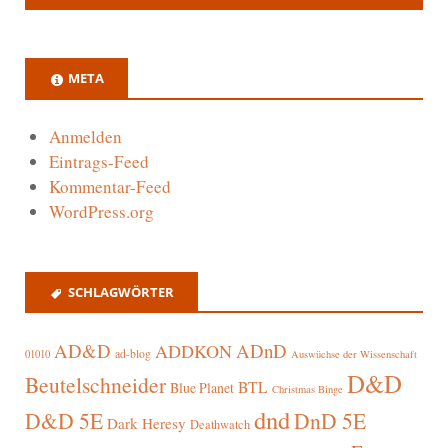
META
Anmelden
Eintrags-Feed
Kommentar-Feed
WordPress.org
SCHLAGWÖRTER
AD&D
ADnD
ADDKON
ad-blog
01010
Auswüchse der Wissenschaft
D&D
Beutelschneider
BTL
Blue Planet
Christmas Binge
dnd
D&D 5E
DnD 5E
Dark Heresy
Deathwatch