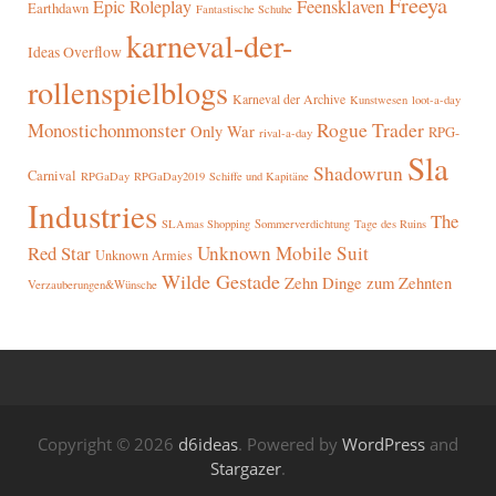
Freeya
Epic Roleplay
Feensklaven
Earthdawn
Fantastische Schuhe
karneval-der-
Ideas Overflow
rollenspielblogs
Karneval der Archive
Kunstwesen
loot-a-day
Rogue Trader
Monostichonmonster
Only War
RPG-
rival-a-day
Sla
Shadowrun
Carnival
RPGaDay
RPGaDay2019
Schiffe und Kapitäne
Industries
The
SLAmas Shopping
Sommerverdichtung
Tage des Ruins
Red Star
Unknown Mobile Suit
Unknown Armies
Wilde Gestade
Zehn Dinge zum Zehnten
Verzauberungen&Wünsche
Copyright © 2026
d6ideas
. Powered by
WordPress
and
Stargazer
.