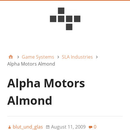
D6ideas Internal
Game Systems
SLA Industries
Alpha Motors Almond
Alpha Motors
Almond
blut_und_glas
August 11, 2009
0