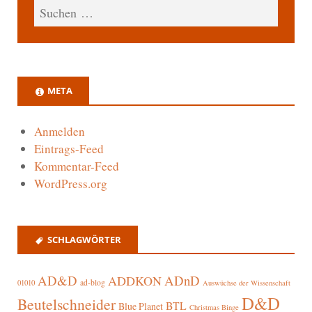
META
Anmelden
Eintrags-Feed
Kommentar-Feed
WordPress.org
SCHLAGWÖRTER
AD&D
ADnD
ADDKON
ad-blog
01010
Auswüchse der Wissenschaft
D&D
Beutelschneider
BTL
Blue Planet
Christmas Binge